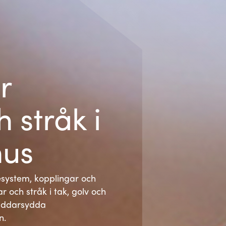
r
 stråk i
hus
gesystem, kopplingar och
r och stråk i tak, golv och
räddarsydda
n.