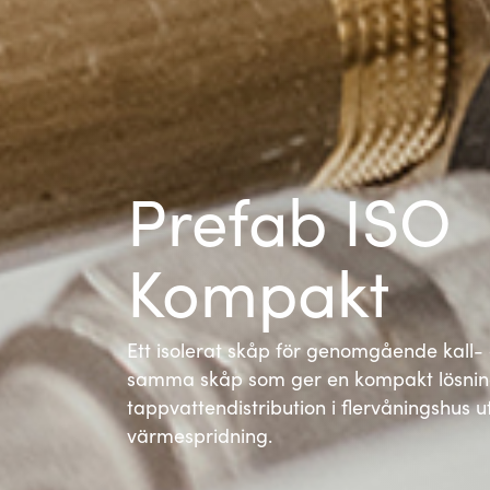
Prefab ISO
Kompakt
Ett isolerat skåp för genomgående kall-
samma skåp som ger en kompakt lösnin
tappvattendistribution i flervåningshus ut
värmespridning.