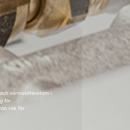
 och varmvattenstam i
g för
an risk för